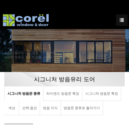
시간이 흘러도 변치 않을 가치를 위해
세세한 부분도 놓치지 않는 코렐 도어 & 윈도우
시그니처 방음유리 도어
시그니처 방음문 종류
하이앤드 방음문 특징
시그니처 방음문 특징
색상
선택 옵션
방음 지식
방음문 종류로 돌아가기