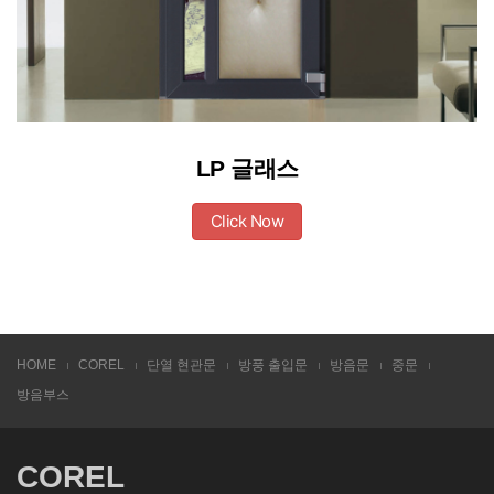
LP 글래스
Click Now
HOME
COREL
단열 현관문
방풍 출입문
방음문
중문
방음부스
COREL