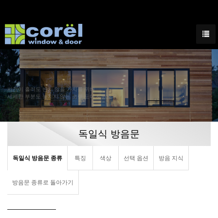
시간이 흘러도 변치 않을 가치를 위해
세세한 부분도 놓치지 않는 코렐 도어 & 윈도우
독일식 방음문
독일식 방음문 종류
특징
색상
선택 옵션
방음 지식
방음문 종류로 돌아가기