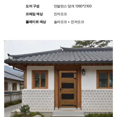
도어 구성
:
언발란스 양개 1360*2100
프레임 색상
:
진저오크
플레이트 색상
:
솔라오크 + 진저오크