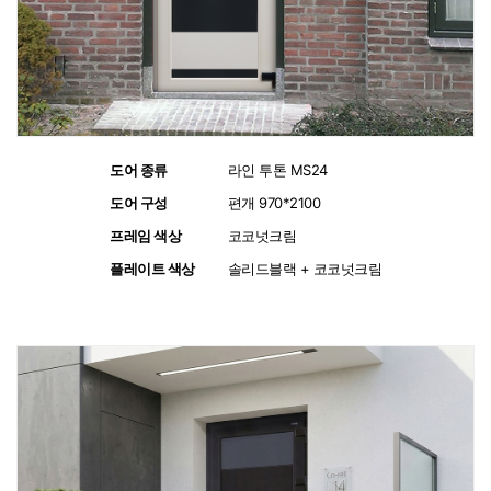
도어 종류
:
라인 투톤 MS24
도어 구성
:
편개 970*2100
프레임 색상
:
코코넛크림
플레이트 색상
:
솔리드블랙 + 코코넛크림