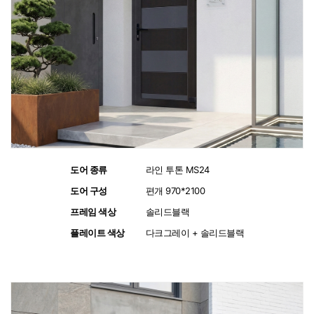
도어 종류
:
라인 투톤 MS24
도어 구성
:
편개 970*2100
프레임 색상
:
솔리드블랙
플레이트 색상
:
다크그레이 + 솔리드블랙