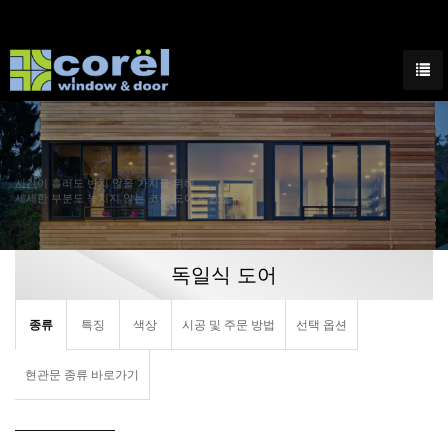
시간이 흘러도 변치 않을 가치를 위해
세세한 부분도 놓치지 않는 코렐 도어 & 윈도우
독일식 도어
종류
특징
색상
시공 및 주문 방법
선택 옵션
현관문 종류 바로가기