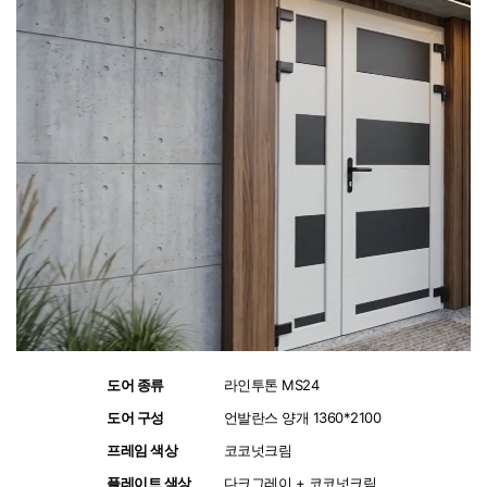
도어 종류
:
라인투톤 MS24
도어 구성
:
언발란스 양개 1360*2100
프레임 색상
:
코코넛크림
플레이트 색상
:
다크그레이 + 코코넛크림