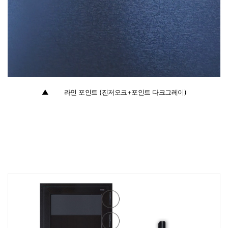
▲
:
라인 포인트 (진저오크+포인트 다크그레이)