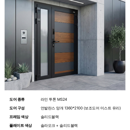
도어 종류
:
라인 투톤 MS24
도어 구성
:
언발란스 양개 1360*2100 (보조도어 미스트 유리)
프레임 색상
:
솔리드블랙
플레이트 색상
:
솔라오크 + 솔리드블랙