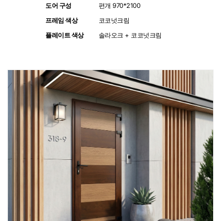
도어 구성
:
편개 970*2100
프레임 색상
:
코코넛크림
플레이트 색상
:
솔라오크 + 코코넛크림