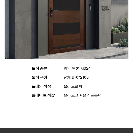
도어 종류
:
라인 투톤 MS24
도어 구성
:
편개 970*2100
프레임 색상
:
솔리드블랙
플레이트 색상
:
솔라오크 + 솔리드블랙