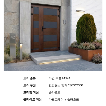
도어 종류
:
라인 투톤 MS24
도어 구성
:
언발란스 양개 1360*2100
프레임 색상
:
솔라오크
플레이트 색상
:
다크그레이 + 솔라오크