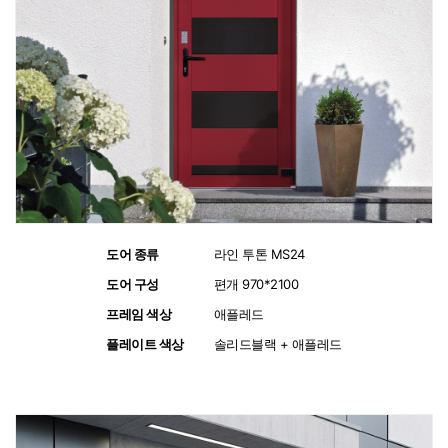
도어 종류
:
라인 투톤 MS24
도어 구성
:
편개 970*2100
프레임 색상
:
애플레드
플레이트 색상
:
솔리드블랙 + 애플레드