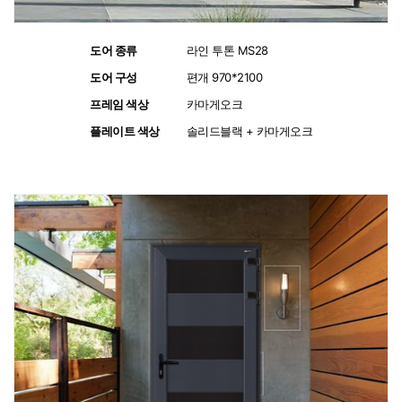
도어 종류
:
라인 투톤 MS28
도어 구성
:
편개 970*2100
프레임 색상
:
카마게오크
플레이트 색상
:
솔리드블랙 + 카마게오크