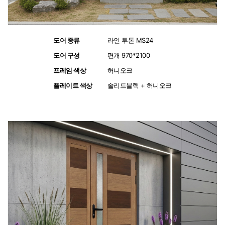
도어 종류
:
라인 투톤 MS24
도어 구성
:
편개 970*2100
프레임 색상
:
허니오크
플레이트 색상
:
솔리드블랙 + 허니오크