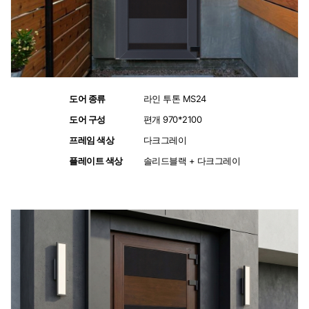
도어 종류
:
라인 투톤 MS24
도어 구성
:
편개 970*2100
프레임 색상
:
다크그레이
플레이트 색상
:
솔리드블랙 + 다크그레이