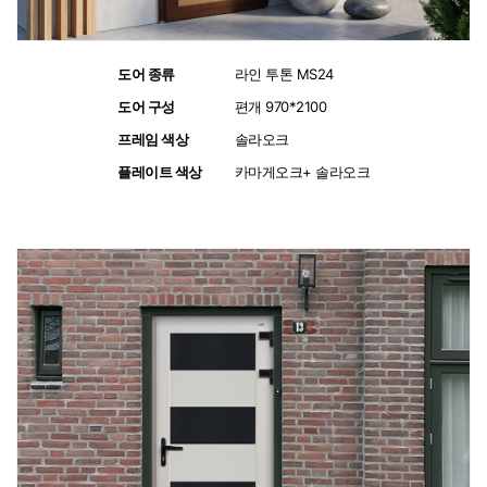
도어 종류
:
라인 투톤 MS24
도어 구성
:
편개 970*2100
프레임 색상
:
솔라오크
플레이트 색상
:
카마게오크+ 솔라오크