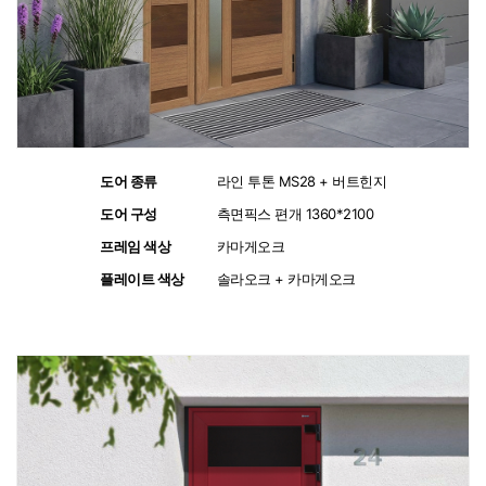
도어 종류
:
라인 투톤 MS28 + 버트힌지
도어 구성
:
측면픽스 편개 1360*2100
프레임 색상
:
카마게오크
플레이트 색상
:
솔라오크 + 카마게오크