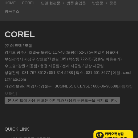
HOME
COREL
단열 현관문
방풍 출입문
방음문
중문
방음부스
COREL
(주)데코텍 / 코렐
경기도 광주시 초월읍 도평길 117-48 (도평리 52-3) (공휴일 이용불가)
부산광역시 사상구 장인로77번길 105 (학장동 722-3) (공휴일 이용불가)
수도권+강원 시공팀 / 충청 시공팀 / 전라 시공팀 / 경상 시공팀
상담전화 : 031-767-3612 / 051-314-5288 | 팩스 : 031-601-8677 | 메일 : corel-
1@nate.com
개인정보관리책임자 : 강철우 l BUSINESS LICENSE : 606-36-98688
[사업자정
보확인]
본 사이트에 사용 된 모든 이미지와 내용의 무단도용을 금지 합니다.
QUICK LINK